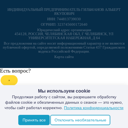
ИНДИВИДУАЛЬНЫЙ ПРЕДПРИНИМАТЕЛЬ ГИЛЬМАНОВ АЛЬБЕРТ
ЯКУПОВИЧ
ИНН: 744813739030
ОГРНИП: 323745600172640
Юридический адрес организации
454128, РОССИЯ, ЧЕЛЯБИНСКАЯ ОБЛ, Г ЧЕЛЯБИНСК, УЛ
УНИВЕРСИТЕТСКАЯ НАБЕРЕЖНАЯ, Д 64
Все предложения на сайте носят информационный характер и не являются
публичной офертой, определяемой положениями Статьи 437 Гражданского
кодекса Российской Федерации.
Карта сайта
Есть вопрос?
×
Мы используем cookie
Продолжая работу с сайтом, вы разрешаете обработку
файлов cookie и обезличенных данных о сеансе — это нужно,
чтобы сайт работал корректно.
Политика конфиденциальности
Принять все
Отклонить необязательные