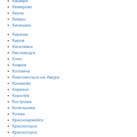
Кашира
Кемерово
Керчь
Кимры
Кинешма
Кириши
Киров
Киселёвск
Кисловодск
Клин
Ковров
Коломна
Комсомольск-на-Амуре
Конаково
Коркино
Королёв
Кострома
Котельники
Кохма
Красноармейск
Красногорск
Красногорск