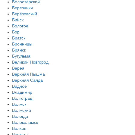
Белоозёрский
Березники
Берёзовский
Бийск
Бологое
Бор
Братск
Бронницы
Брянск
Бугульма
Великий Новгород
Верея
Верхняя Пышма
Верхняя Салда
Видное
Владимир
Волгоград
Волжск
Волжский
Вологда
Волоколамск
Волхов
Воркута