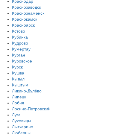
Краснодар
Краснозаводск
Краснознаменск
Краснокамск
Красноярск
Кстово
Кубинка
Кудрово
Кумертау
Курган
Куровское
Курск
Кушва
Кызыл
Кыштым
Ликино-Дулёво
Липецк
Лобня
Лосино-Петровский
Луга
Луховицы
Лыткарино
Люберцы