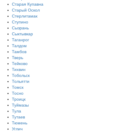
Старая Купавна
Старый Оскол
Стерлитамак
Ступино
Сызрань
Сыктывкар
Таганрог
Талдом
Тамбов
Тверь
Тейково
Тихвин
Тобольск
Тольятти
Томск
Тосно
Троицк
Туймазы
Тула
Тутаев
Тюмень
Углич