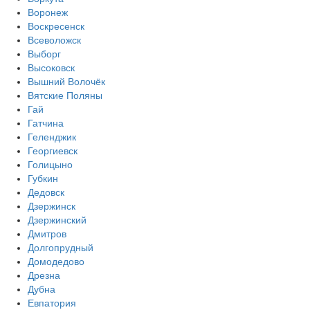
Воронеж
Воскресенск
Всеволожск
Выборг
Высоковск
Вышний Волочёк
Вятские Поляны
Гай
Гатчина
Геленджик
Георгиевск
Голицыно
Губкин
Дедовск
Дзержинск
Дзержинский
Дмитров
Долгопрудный
Домодедово
Дрезна
Дубна
Евпатория