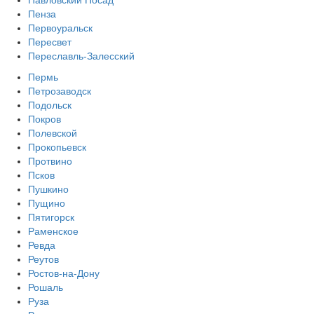
Павловский Посад
Пенза
Первоуральск
Пересвет
Переславль-Залесский
Пермь
Петрозаводск
Подольск
Покров
Полевской
Прокопьевск
Протвино
Псков
Пушкино
Пущино
Пятигорск
Раменское
Ревда
Реутов
Ростов-на-Дону
Рошаль
Руза